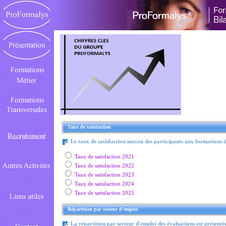
Taux de satisfaction
Le taux de satisfaction moyen des participants aux formations
Taux de satisfaction 2021
Taux de satisfaction 2022
Taux de satisfaction 2023
Taux de satisfaction 2024
Taux de satisfaction 2025
Répartition par secteur d'emploi
La répartition par secteur d'emploi des évaluations est présentée