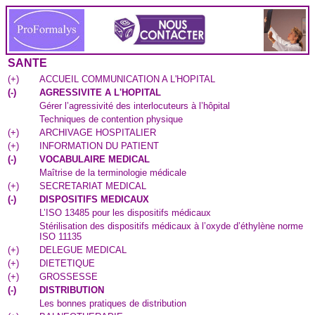
SANTE
(
+
)
ACCUEIL COMMUNICATION A L'HOPITAL
(
-
)
AGRESSIVITE A L'HOPITAL
Gérer l’agressivité des interlocuteurs à l’hôpital
Techniques de contention physique
(
+
)
ARCHIVAGE HOSPITALIER
(
+
)
INFORMATION DU PATIENT
(
-
)
VOCABULAIRE MEDICAL
Maîtrise de la terminologie médicale
(
+
)
SECRETARIAT MEDICAL
(
-
)
DISPOSITIFS MEDICAUX
L’ISO 13485 pour les dispositifs médicaux
Stérilisation des dispositifs médicaux à l’oxyde d’éthylène norme
ISO 11135
(
+
)
DELEGUE MEDICAL
(
+
)
DIETETIQUE
(
+
)
GROSSESSE
(
-
)
DISTRIBUTION
Les bonnes pratiques de distribution