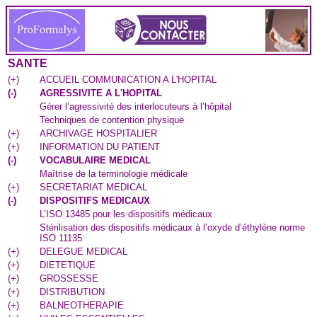
SANTE
(
+
)
ACCUEIL COMMUNICATION A L'HOPITAL
(
-
)
AGRESSIVITE A L'HOPITAL
Gérer l’agressivité des interlocuteurs à l’hôpital
Techniques de contention physique
(
+
)
ARCHIVAGE HOSPITALIER
(
+
)
INFORMATION DU PATIENT
(
-
)
VOCABULAIRE MEDICAL
Maîtrise de la terminologie médicale
(
+
)
SECRETARIAT MEDICAL
(
-
)
DISPOSITIFS MEDICAUX
L’ISO 13485 pour les dispositifs médicaux
Stérilisation des dispositifs médicaux à l’oxyde d’éthylène norme
ISO 11135
(
+
)
DELEGUE MEDICAL
(
+
)
DIETETIQUE
(
+
)
GROSSESSE
(
+
)
DISTRIBUTION
(
+
)
BALNEOTHERAPIE