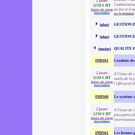
2 jours
l’administra
1150 € HT
au fur et à 
Dates de stage
Inscription
sur la formation
GESTION D
(
plus
)
GESTION D
(
plus
)
QUALITE 
(
moins
)
IND361
Conduite des
2 jours
A l'issue de 
1150 € HT
outils de la
Dates de stage
l’efficacité 
Inscription
IND560
Le système 
2 jours
A l'issue de 
1250 € HT
plus particu
Dates de stage
interrelatio
Inscription
IND561
Les bonnes p