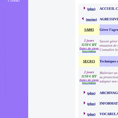
ACCUEIL 
(
plus
)
AGRESSIVI
(
moins
)
SA005
Gérer l’agre
2 jours
Savoir gérer
1150 € HT
situation de 
Dates de stage
Connaître les
Inscription
SEC015
Techniques 
2 jours
Maîtriser un
1150 € HT
sa protection
Dates de stage
adapter son c
Inscription
ARCHIVAG
(
plus
)
INFORMAT
(
plus
)
VOCABULA
(
plus
)