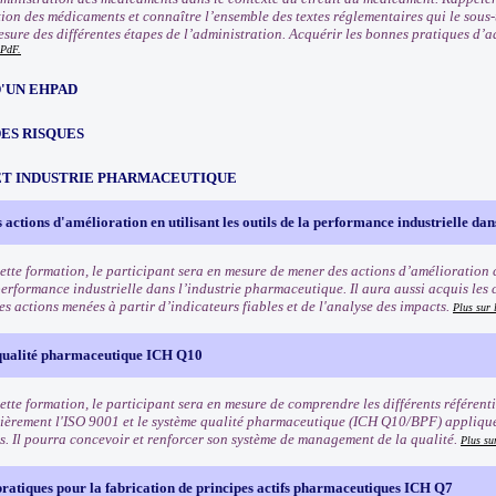
tion des médicaments et connaître l’ensemble des textes réglementaires qui le sous-
mesure des différentes étapes de l’administration. Acquérir les bonnes pratiques d
PdF.
'UN EHPAD
ES RISQUES
ET INDUSTRIE PHARMACEUTIQUE
 actions d'amélioration en utilisant les outils de la performance industrielle da
cette formation, le participant sera en mesure de mener des actions d’amélioration 
 performance industrielle dans l’industrie pharmaceutique. Il aura aussi acquis le
des actions menées à partir d’indicateurs fiables et de l'analyse des impacts.
Plus sur 
qualité pharmaceutique ICH Q10
cette formation, le participant sera en mesure de comprendre les différents référen
lièrement l'ISO 9001 et le système qualité pharmaceutique (ICH Q10/BPF) appliqué
ns. Il pourra concevoir et renforcer son système de management de la qualité.
Plus su
ratiques pour la fabrication de principes actifs pharmaceutiques ICH Q7