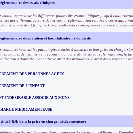
réglementaire des essais cliniques
s connaissances sur les différentes phases des essais cliniques jusqu'à l'autorisat
ilités des différents acteurs. Maîtriser la réglementation relative à ces essais clini
ux ainsi que le droit français. Comprendre leurs conséquences sur l'activité des es
réglementaire du maintien et hospitalisation à domicile
s connaissances sur les pathologies traitées à domicile et leur prise en charge. Co
t les articles de maintien et de soins à domicile. Maîtriser la réglementation, la ta
talisation à domicile. Connaître le droit des malades et le droit des usagers du se
NEMENT DES PERSONNES AGEES
NEMENT DE L'ENFANT
T INDESIRABLE ASSOCIE AUX SOINS
 CHARGE MEDICAMENTEUSE
té de l’IDE dans la prise en charge médicamenteuse
dministration des médicaments dans le contexte du circuit du médicament. Rappeler 