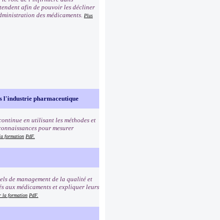
tendent afin de pouvoir les décliner
’administration des médicaments.
Plus
ns l'industrie pharmaceutique
continue en utilisant les méthodes et
s connaissances pour mesurer
la formation
PdF.
tiels de management de la qualité et
s aux médicaments et expliquer leurs
r la formation
PdF.