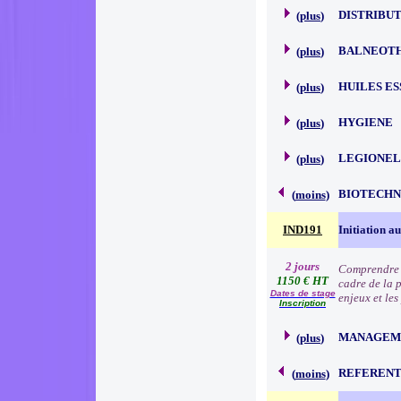
DISTRIBU
(
plus
)
BALNEOT
(
plus
)
HUILES E
(
plus
)
HYGIENE
(
plus
)
LEGIONEL
(
plus
)
BIOTECHN
(
moins
)
IND191
Initiation a
2 jours
Comprendre l
1150 € HT
cadre de la 
Dates de stage
enjeux et le
Inscription
MANAGEM
(
plus
)
REFERENT
(
moins
)