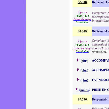
SA008
Référentiel 
2 jours
Compléter le
1150 € HT
les responsab
Dates de stage
internationa
Inscription
SA009
Référentiel 
Compléter le
2 jours
chirurgical e
1150 € HT
actes d'hospi
Dates de stage
Inscription
formation
PdF.
ACCOMPAG
(
plus
)
ACCOMPAG
(
plus
)
EVENEMEN
(
plus
)
PRISE EN
(
moins
)
SA036
Responsabili
Resituer l’a