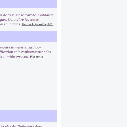
ion de mise sur le marché. Connaître
ques. Connaître les textes
sais cliniques.
Plus sur la formation
PdF.
nnaître le matériel médico-
rification et le remboursement des
cteur médico-social.
Plus sur la
le rôle de l’infirmière dans