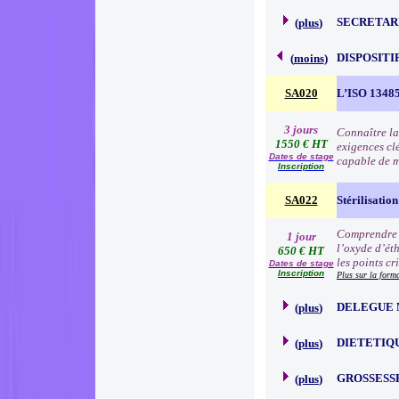
SECRETAR
(
plus
)
DISPOSITI
(
moins
)
SA020
L’ISO 13485 
3 jours
Connaître la
1550 € HT
exigences cl
Dates de stage
capable de me
Inscription
SA022
Stérilisatio
Comprendre e
1 jour
l’oxyde d’éth
650 € HT
les points cr
Dates de stage
Inscription
Plus sur la form
DELEGUE 
(
plus
)
DIETETIQ
(
plus
)
GROSSESS
(
plus
)