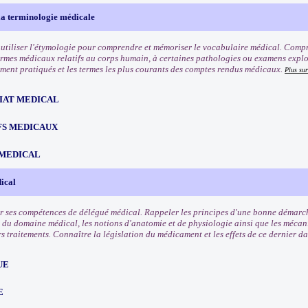
la terminologie médicale
utiliser l'étymologie pour comprendre et mémoriser le vocabulaire médical. Compre
rmes médicaux relatifs au corps humain, à certaines pathologies ou examens explo
ment pratiqués et les termes les plus courants des comptes rendus médicaux.
Plus sur
IAT MEDICAL
FS MEDICAUX
MEDICAL
ical
r ses compétences de délégué médical. Rappeler les principes d'une bonne démarc
 du domaine médical, les notions d'anatomie et de physiologie ainsi que les mécan
rs traitements. Connaître la législation du médicament et les effets de ce dernier d
UE
E