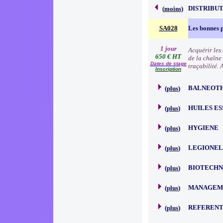
DISTRIBU
(
moins
)
SA028
Les bonnes p
1 jour
Acquérir les
650 € HT
de la chaîne 
Dates de stage
traçabilité.
Inscription
BALNEOT
(
plus
)
HUILES E
(
plus
)
HYGIENE
(
plus
)
LEGIONEL
(
plus
)
BIOTECHN
(
plus
)
MANAGEM
(
plus
)
REFERENT
(
plus
)