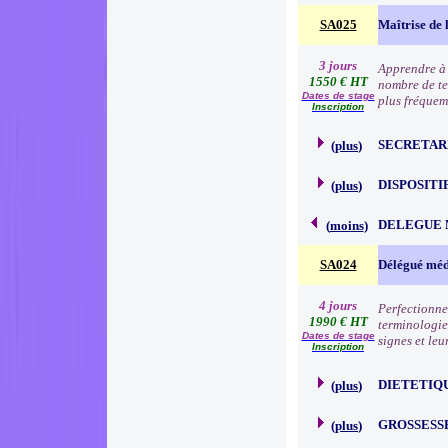
SA025
Maîtrise de 
3 jours
Apprendre à 
1550 € HT
nombre de te
Dates de stage
plus fréquem
Inscription
SECRETAR
(
plus
)
DISPOSITI
(
plus
)
DELEGUE 
(
moins
)
SA024
Délégué méd
4 jours
Perfectionne
1990 € HT
terminologie
Dates de stage
signes et leu
Inscription
DIETETIQ
(
plus
)
GROSSESS
(
plus
)