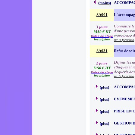
ACCOMPAG
(
moins
)
SA001
L'accompagn
Connaître les
3 jours
d'une person
1550 € HT
conscience de
Dates de stage
Inscription
sur la formation
SA031
Refus de soi
Définir les n
2 jours
éthiques et j
1150 € HT
Acquérir des
Dates de stage
Inscription
sur la formation
ACCOMPAG
(
plus
)
EVENEMEN
(
plus
)
PRISE EN
(
plus
)
GESTION D
(
plus
)