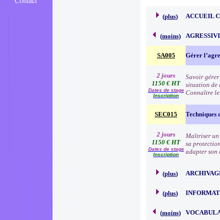
ACCUEIL 
(
plus
)
AGRESSIVI
(
moins
)
SA005
Gérer l’agre
2 jours
Savoir gérer
1150 € HT
situation de 
Dates de stage
Connaître les
Inscription
SEC015
Techniques 
2 jours
Maîtriser un
1150 € HT
sa protection
Dates de stage
adapter son c
Inscription
ARCHIVAG
(
plus
)
INFORMAT
(
plus
)
VOCABULA
(
moins
)