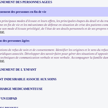
NEMENT DES PERSONNES AGEES
ement des personnes en fin de vie
 principaux modes d'écoute et leurs effets, les principales étapes du deuil et du tr
ne en fin de vie et les mécanismes de défense en situation de crise des patients co
 son mode d'écoute privilégié, de l'état de ses deuils personnels et de ses propres 
PdF.
ns des personnes âgées
otions de refus de soin et de consentement. Identifier les origines et le sens du refu
uridiques associés. Développer des savoir-faire pour gérer des situations d’opposit
 techniques de communication verbale et non verbale. Accompagner la famille dans
PdF.
NEMENT DE L'ENFANT
T INDESIRABLE ASSOCIE AUX SOINS
 CHARGE MEDICAMENTEUSE
'UN EHPAD