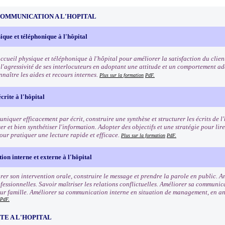
COMMUNICATION A L'HOPITAL
ique et téléphonique à l'hôpital
ccueil physique et téléphonique à l'hôpital pour améliorer la satisfaction du clien
l'agressivité de ses interlocuteurs en adoptant une attitude et un comportement ada
naître les aides et recours internes.
Plus sur la formation
PdF.
crite à l'hôpital
iquer efficacement par écrit, construire une synthèse et structurer les écrits de l
er et bien synthétiser l'information. Adopter des objectifs et une stratégie pour lir
our pratiquer une lecture rapide et efficace.
Plus sur la formation
PdF.
n interne et externe à l'hôpital
rer son intervention orale, construire le message et prendre la parole en public. 
fessionnelles. Savoir maîtriser les relations conflictuelles. Améliorer sa communica
leur famille. Améliorer sa communication interne en situation de management, en a
PdF.
TE A L'HOPITAL