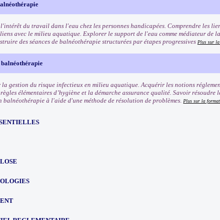
balnéothérapie
'intérêt du travail dans l'eau chez les personnes handicapées. Comprendre les liens
 liens avec le milieu aquatique. Explorer le support de l'eau comme médiateur de la 
struire des séances de balnéothérapie structurées par étapes progressives
Plus sur l
 balnéothérapie
la gestion du risque infectieux en milieu aquatique. Acquérir les notions réglemen
s règles élémentaires d’hygiène et la démarche assurance qualité. Savoir résoudre 
n balnéothérapie à l'aide d'une méthode de résolution de problèmes.
Plus sur la forma
SSENTIELLES
LOSE
OLOGIES
ENT