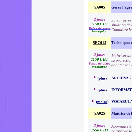
SA005
Gérer l’agre
2 jours
Savoir gérer
1150 € HT
situation de 
Dates de stage
Connaître les
Inscription
SEC015
Techniques 
2 jours
Maîtriser un
1150 € HT
sa protection
Dates de stage
adapter son c
Inscription
ARCHIVAG
(
plus
)
INFORMAT
(
plus
)
VOCABULA
(
moins
)
SA025
Maîtrise de 
3 jours
Apprendre à 
1550 € HT
nombre de te