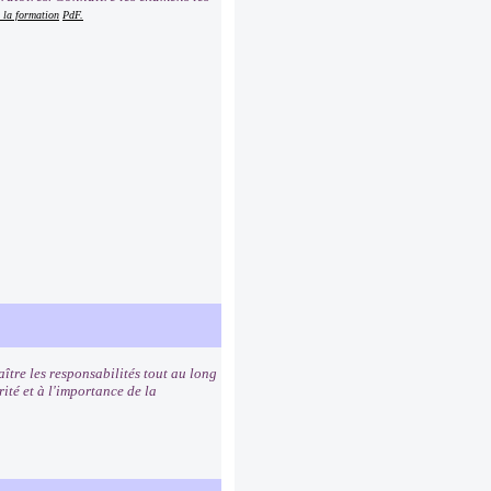
 la formation
PdF.
ître les responsabilités tout au long
rité et à l'importance de la