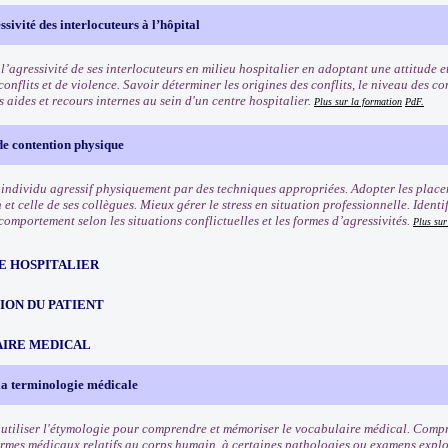
ssivité des interlocuteurs à l’hôpital
 l’agressivité de ses interlocuteurs en milieu hospitalier en adoptant une attitude
conflits et de violence. Savoir déterminer les origines des conflits, le niveau des c
 aides et recours internes au sein d'un centre hospitalier.
Plus sur la formation
PdF.
de contention physique
 individu agressif physiquement par des techniques appropriées. Adopter les place
 et celle de ses collègues. Mieux gérer le stress en situation professionnelle. Identif
omportement selon les situations conflictuelles et les formes d’agressivités.
Plus sur
E HOSPITALIER
ION DU PATIENT
IRE MEDICAL
la terminologie médicale
utiliser l'étymologie pour comprendre et mémoriser le vocabulaire médical. Compre
rmes médicaux relatifs au corps humain, à certaines pathologies ou examens explo