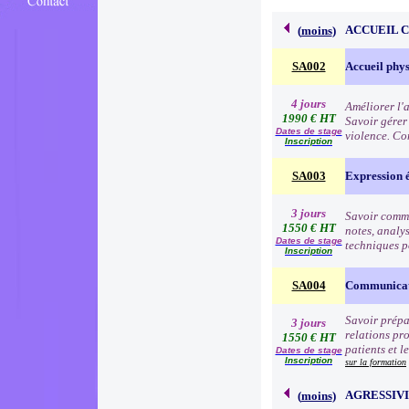
ACCUEIL 
(
moins
)
SA002
Accueil phys
4 jours
Améliorer l'a
1990 € HT
Savoir gérer 
Dates de stage
violence. Con
Inscription
SA003
Expression é
3 jours
Savoir commun
1550 € HT
notes, analys
Dates de stage
techniques p
Inscription
SA004
Communicatio
Savoir prépa
3 jours
relations pro
1550 € HT
patients et 
Dates de stage
Inscription
sur la formation
AGRESSIVI
(
moins
)