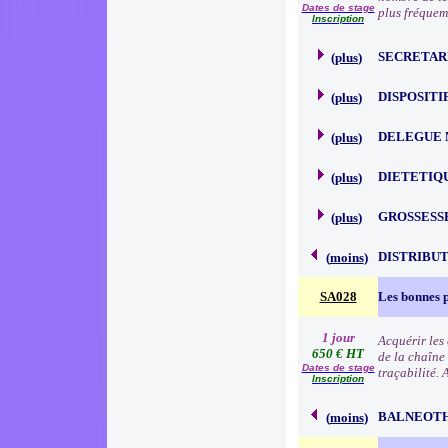
Dates de stage
plus fréquem
Inscription
SECRETAR
(
plus
)
DISPOSITI
(
plus
)
DELEGUE 
(
plus
)
DIETETIQ
(
plus
)
GROSSESS
(
plus
)
DISTRIBU
(
moins
)
SA028
Les bonnes p
1 jour
Acquérir les
650 € HT
de la chaîne 
Dates de stage
traçabilité.
Inscription
BALNEOT
(
moins
)