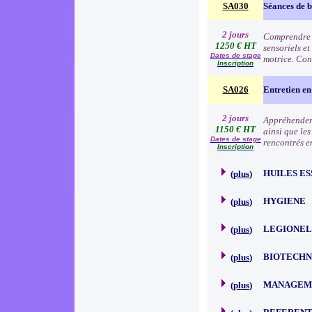
SA030
Séances de 
2 jours
Comprendre l
1250 € HT
sensoriels et
Dates de stage
motrice. Con
Inscription
SA026
Entretien en
2 jours
Appréhender 
1150 € HT
ainsi que le
Dates de stage
rencontrés e
Inscription
HUILES E
(
plus
)
HYGIENE
(
plus
)
LEGIONEL
(
plus
)
BIOTECHN
(
plus
)
MANAGEM
(
plus
)