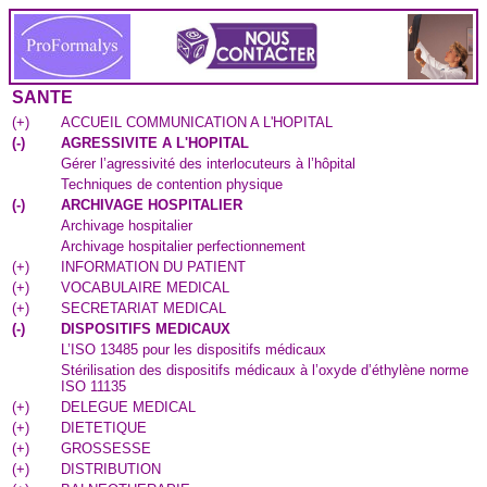
SANTE
(
+
)
ACCUEIL COMMUNICATION A L'HOPITAL
(
-
)
AGRESSIVITE A L'HOPITAL
Gérer l’agressivité des interlocuteurs à l’hôpital
Techniques de contention physique
(
-
)
ARCHIVAGE HOSPITALIER
Archivage hospitalier
Archivage hospitalier perfectionnement
(
+
)
INFORMATION DU PATIENT
(
+
)
VOCABULAIRE MEDICAL
(
+
)
SECRETARIAT MEDICAL
(
-
)
DISPOSITIFS MEDICAUX
L’ISO 13485 pour les dispositifs médicaux
Stérilisation des dispositifs médicaux à l’oxyde d’éthylène norme
ISO 11135
(
+
)
DELEGUE MEDICAL
(
+
)
DIETETIQUE
(
+
)
GROSSESSE
(
+
)
DISTRIBUTION