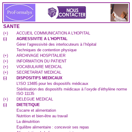
SANTE
(
+
)
ACCUEIL COMMUNICATION A L'HOPITAL
(
-
)
AGRESSIVITE A L'HOPITAL
Gérer l’agressivité des interlocuteurs à l’hôpital
Techniques de contention physique
(
+
)
ARCHIVAGE HOSPITALIER
(
+
)
INFORMATION DU PATIENT
(
+
)
VOCABULAIRE MEDICAL
(
+
)
SECRETARIAT MEDICAL
(
-
)
DISPOSITIFS MEDICAUX
L’ISO 13485 pour les dispositifs médicaux
Stérilisation des dispositifs médicaux à l’oxyde d’éthylène norme
ISO 11135
(
+
)
DELEGUE MEDICAL
(
-
)
DIETETIQUE
Escarre et alimentation
Nutrition et bien-être au travail
La dénutrition
Equilibre alimentaire : concevoir ses repas