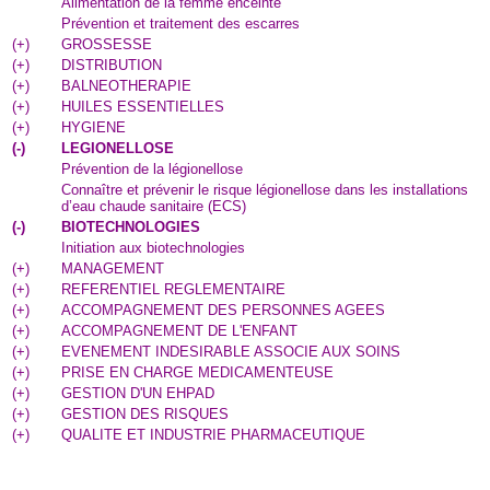
Alimentation de la femme enceinte
Prévention et traitement des escarres
(
+
)
GROSSESSE
(
+
)
DISTRIBUTION
(
+
)
BALNEOTHERAPIE
(
+
)
HUILES ESSENTIELLES
(
+
)
HYGIENE
(
-
)
LEGIONELLOSE
Prévention de la légionellose
Connaître et prévenir le risque légionellose dans les installations
d’eau chaude sanitaire (ECS)
(
-
)
BIOTECHNOLOGIES
Initiation aux biotechnologies
(
+
)
MANAGEMENT
(
+
)
REFERENTIEL REGLEMENTAIRE
(
+
)
ACCOMPAGNEMENT DES PERSONNES AGEES
(
+
)
ACCOMPAGNEMENT DE L'ENFANT
(
+
)
EVENEMENT INDESIRABLE ASSOCIE AUX SOINS
(
+
)
PRISE EN CHARGE MEDICAMENTEUSE
(
+
)
GESTION D'UN EHPAD
(
+
)
GESTION DES RISQUES
(
+
)
QUALITE ET INDUSTRIE PHARMACEUTIQUE