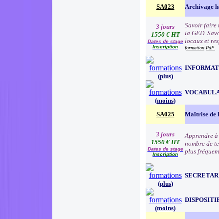
SA023
Archivage h
Savoir faire
3 jours
la GED. Savo
1550 € HT
locaux et re
Dates de stage
Inscription
formation
PdF.
INFORMAT
(
plus
)
VOCABULA
(
moins
)
SA025
Maîtrise de 
3 jours
Apprendre à 
1550 € HT
nombre de te
Dates de stage
plus fréquem
Inscription
SECRETAR
(
plus
)
DISPOSITI
(
moins
)