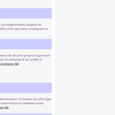
 et un comportement adaptés en
onflits ainsi que leurs conséquences.
ments de sécurité propres à garantir
ier les éléments d’un conflit et
 la formation
PdF.
inistratives. Connaître les trois âges
e, conservation et communication.
tion
PdF.