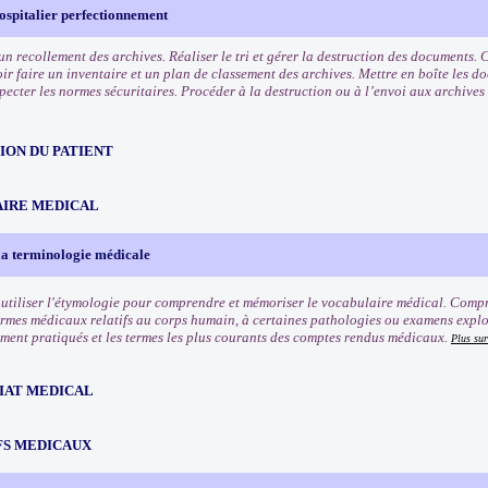
ospitalier perfectionnement
 un recollement des archives. Réaliser le tri et gérer la destruction des documents
ir faire un inventaire et un plan de classement des archives. Mettre en boîte les d
specter les normes sécuritaires. Procéder à la destruction ou à l’envoi aux archive
ION DU PATIENT
IRE MEDICAL
la terminologie médicale
utiliser l'étymologie pour comprendre et mémoriser le vocabulaire médical. Compre
rmes médicaux relatifs au corps humain, à certaines pathologies ou examens explo
ment pratiqués et les termes les plus courants des comptes rendus médicaux.
Plus sur
IAT MEDICAL
FS MEDICAUX