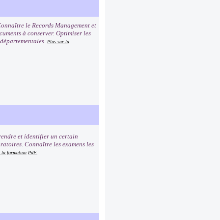
. Connaître le Records Management et
ocuments à conserver. Optimiser les
s départementales.
Plus sur la
ndre et identifier un certain
ratoires. Connaître les examens les
 la formation
PdF.