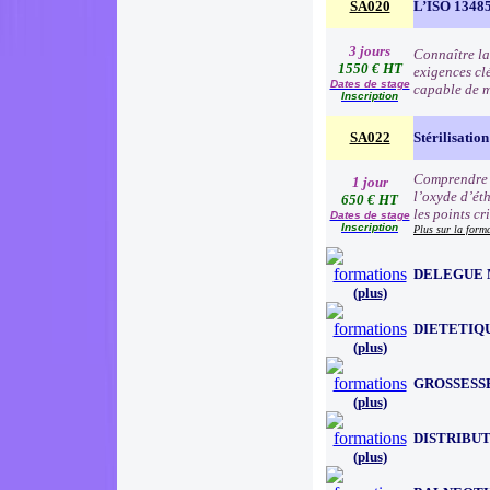
SA020
L’ISO 13485 
3 jours
Connaître la
1550 € HT
exigences cl
Dates de stage
capable de me
Inscription
SA022
Stérilisatio
Comprendre e
1 jour
l’oxyde d’éth
650 € HT
les points cr
Dates de stage
Inscription
Plus sur la form
DELEGUE 
(
plus
)
DIETETIQ
(
plus
)
GROSSESS
(
plus
)
DISTRIBU
(
plus
)