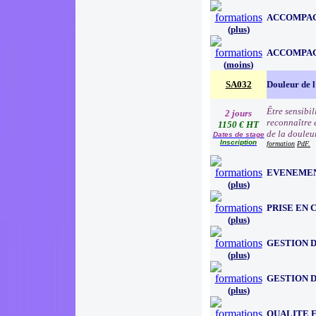
ACCOMPAG
(
plus
)
ACCOMPAG
(
moins
)
SA032
Douleur de l
Être sensibil
2 jours
reconnaître e
1150 € HT
de la douleu
Dates de stage
Inscription
formation
PdF.
EVENEMEN
(
plus
)
PRISE EN
(
plus
)
GESTION D
(
plus
)
GESTION D
(
plus
)
QUALITE 