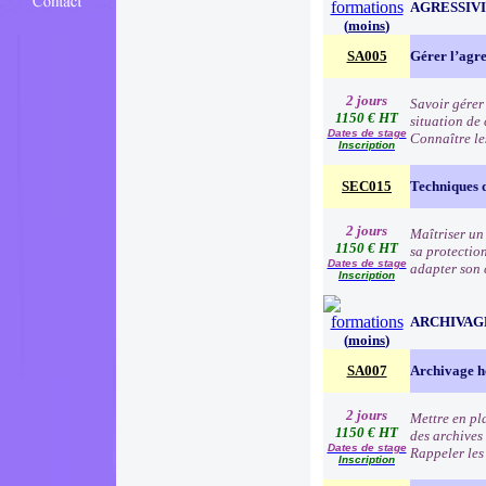
AGRESSIVI
(
moins
)
SA005
Gérer l’agre
2 jours
Savoir gérer
1150 € HT
situation de 
Dates de stage
Connaître les
Inscription
SEC015
Techniques 
2 jours
Maîtriser un
1150 € HT
sa protection
Dates de stage
adapter son c
Inscription
ARCHIVAG
(
moins
)
SA007
Archivage h
2 jours
Mettre en pla
1150 € HT
des archives 
Dates de stage
Rappeler les
Inscription