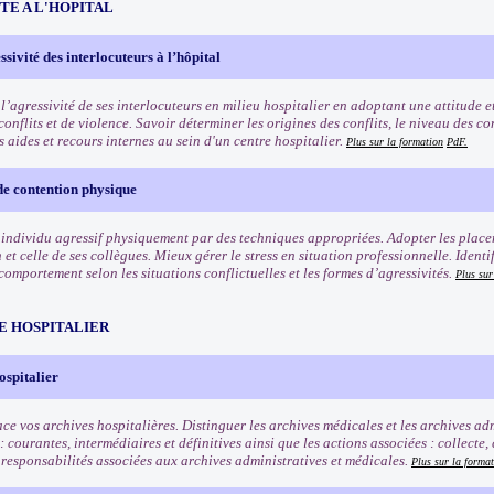
TE A L'HOPITAL
ssivité des interlocuteurs à l’hôpital
 l’agressivité de ses interlocuteurs en milieu hospitalier en adoptant une attitude
conflits et de violence. Savoir déterminer les origines des conflits, le niveau des c
 aides et recours internes au sein d'un centre hospitalier.
Plus sur la formation
PdF.
de contention physique
 individu agressif physiquement par des techniques appropriées. Adopter les place
 et celle de ses collègues. Mieux gérer le stress en situation professionnelle. Identif
omportement selon les situations conflictuelles et les formes d’agressivités.
Plus sur
E HOSPITALIER
ospitalier
ce vos archives hospitalières. Distinguer les archives médicales et les archives adm
: courantes, intermédiaires et définitives ainsi que les actions associées : collect
 responsabilités associées aux archives administratives et médicales.
Plus sur la forma