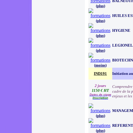
BALNEOT
(
plus
)
HUILES E
(
plus
)
HYGIENE
(
plus
)
LEGIONEL
(
plus
)
BIOTECHN
(
moins
)
IND191
Initiation a
2 jours
Comprendre l
1150 € HT
cadre de la 
Dates de stage
enjeux et le
Inscription
MANAGEM
(
plus
)
REFERENT
(
plus
)