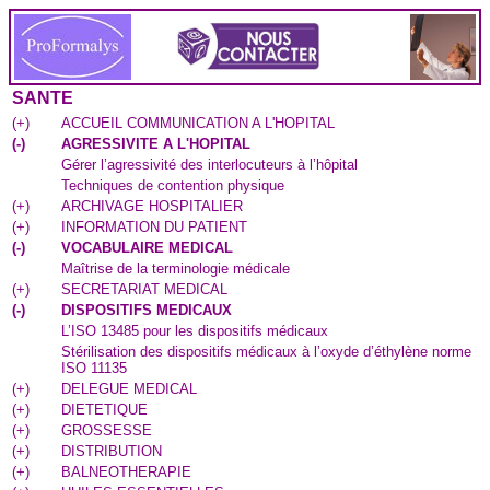
SANTE
(
+
)
ACCUEIL COMMUNICATION A L'HOPITAL
(
-
)
AGRESSIVITE A L'HOPITAL
Gérer l’agressivité des interlocuteurs à l’hôpital
Techniques de contention physique
(
+
)
ARCHIVAGE HOSPITALIER
(
+
)
INFORMATION DU PATIENT
(
-
)
VOCABULAIRE MEDICAL
Maîtrise de la terminologie médicale
(
+
)
SECRETARIAT MEDICAL
(
-
)
DISPOSITIFS MEDICAUX
L’ISO 13485 pour les dispositifs médicaux
Stérilisation des dispositifs médicaux à l’oxyde d’éthylène norme
ISO 11135
(
+
)
DELEGUE MEDICAL
(
+
)
DIETETIQUE
(
+
)
GROSSESSE
(
+
)
DISTRIBUTION
(
+
)
BALNEOTHERAPIE