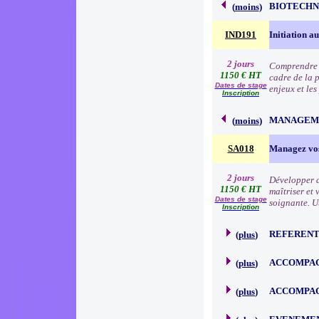
BIOTECHN
(
moins
)
IND191
Initiation a
2 jours
Comprendre l
1150 € HT
cadre de la 
Dates de stage
enjeux et le
Inscription
MANAGEM
(
moins
)
SA018
Managez vos
2 jours
Développer d
1150 € HT
maîtriser et 
Dates de stage
soignante. U
Inscription
REFERENT
(
plus
)
ACCOMPAG
(
plus
)
ACCOMPAG
(
plus
)