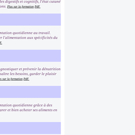
s digestifs et cognitifs, l'état cutané
ions.
Plus sur la formation
PdF.
ntation quotidienne au travail.
er l'alimentation aux spécificités du
F.
agnostiquer et prévenir la dénutrition
aître les besoins, garder le plaisir
s sur la formation
PdF.
entation quotidienne grâce à des
rer et bien acheter ses aliments en