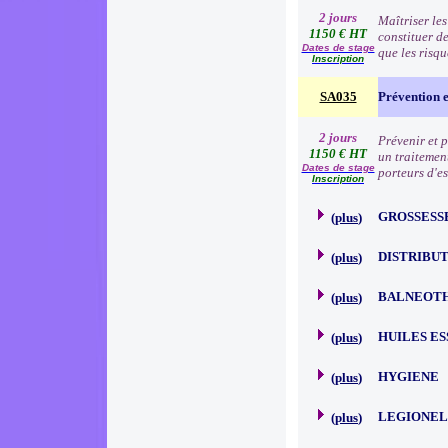
2 jours
Maîtriser les
1150 € HT
constituer d
Dates de stage
que les risq
Inscription
SA035
Prévention e
2 jours
Prévenir et 
1150 € HT
un traitemen
Dates de stage
porteurs d'es
Inscription
GROSSESS
(
plus
)
DISTRIBU
(
plus
)
BALNEOT
(
plus
)
HUILES E
(
plus
)
HYGIENE
(
plus
)
LEGIONEL
(
plus
)