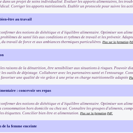
e dans un projet de soins individualisé. Évaluer les apports alimentaires, les trouble
édical. Corriger les apports nutritionnels. Etablir un protocole pour suivre les act
bien-être au travail
confirmer des notions de diététique et d’équilibre alimentaire. Optimiser son alime
s problèmes de santé liés aux conditions et rythmes de travail et les prévenir. Adapt
é, du travail de force et aux ambiances thermiques particulières.
Plus sur la formation
Pd
ion
s raisons de la dénutrition, être sensibiliser aux situations à risques. Pouvoir di
 les outils de dépistage. Collaborer avec les partenaires santé et l'entourage. Conn
 favoriser une qualité de vie grâce à une prise en charge nutritionnelle adaptée
Plu
imentaire : concevoir ses repas
confirmer des notions de diététique et d’équilibre alimentaire. Optimiser son alim
la consommation hors domicile ou chez soi. Connaître les groupes d'aliments, compa
les étiquettes. Concilier bien être et alimentation.
Plus sur la formation
PdF.
n de la femme enceinte