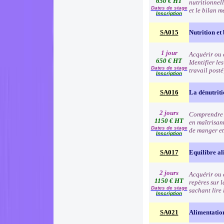
650 € HT
nutritionnell
Dates de stage
et le bilan m
Inscription
SA015
Nutrition et 
1 jour
Acquérir ou 
650 € HT
Identifier le
Dates de stage
travail post
Inscription
SA016
La dénutrit
2 jours
Comprendre le
1150 € HT
en maîtrisant
Dates de stage
de manger et
Inscription
SA017
Equilibre al
2 jours
Acquérir ou 
1150 € HT
repères sur 
Dates de stage
sachant lire 
Inscription
SA021
Alimentatio