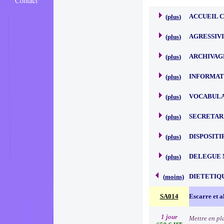
ACCUEIL 
(
plus
)
AGRESSIVI
(
plus
)
ARCHIVAG
(
plus
)
INFORMAT
(
plus
)
VOCABULA
(
plus
)
SECRETAR
(
plus
)
DISPOSITI
(
plus
)
DELEGUE 
(
plus
)
DIETETIQ
(
moins
)
SA014
Escarre et a
1 jour
Mettre en pl