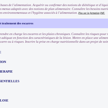
 bases de l’alimentation. Acquérir ou confirmer des notions de diététique et d’équi
es menus adaptés avec des notions de plan alimentaire. Connaître les besoins nutri
ues environnementaux et l'hygiène associés à l’alimentation.
Plus sur la formation
PdF.
t traitement des escarres
prendre en charge les escarres et les plaies chroniques. Connaître les risques pour
t adéquat en fonction des caractéristiques de la lésion. Mettre en place une alimen
carre ou à risques. Inscrire la prise en charge nutritionnelle dans un projet de soi
E
TION
HERAPIE
SSENTIELLES
LOSE