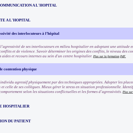
COMMUNICATION A L'HOPITAL
TE A L'HOPITAL
ssivité des interlocuteurs à l’hôpital
 l’agressivité de ses interlocuteurs en milieu hospitalier en adoptant une attitude
conflits et de violence. Savoir déterminer les origines des conflits, le niveau des c
 aides et recours internes au sein d'un centre hospitalier.
Plus sur la formation
PdF.
de contention physique
 individu agressif physiquement par des techniques appropriées. Adopter les place
 et celle de ses collègues. Mieux gérer le stress en situation professionnelle. Identif
omportement selon les situations conflictuelles et les formes d’agressivités.
Plus sur
E HOSPITALIER
ION DU PATIENT