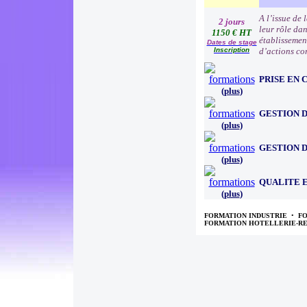
A l’issue de 
2 jours
leur rôle da
1150 € HT
établissemen
Dates de stage
Inscription
d’actions co
PRISE EN
(
plus
)
GESTION D
(
plus
)
GESTION D
(
plus
)
QUALITE 
(
plus
)
FORMATION INDUSTRIE
•
F
FORMATION HOTELLERIE-R