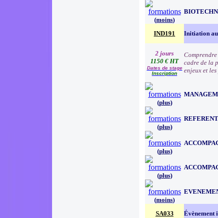
BIOTECHN
(
moins
)
IND191
Initiation a
2 jours
Comprendre l
1150 € HT
cadre de la 
Dates de stage
enjeux et le
Inscription
MANAGEM
(
plus
)
REFERENT
(
plus
)
ACCOMPAG
(
plus
)
ACCOMPAG
(
plus
)
EVENEMEN
(
moins
)
SA033
Évènement in