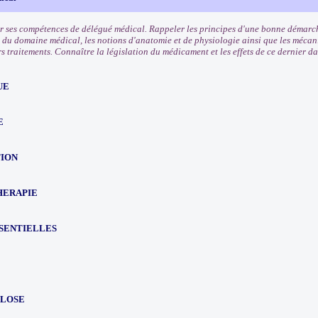
r ses compétences de délégué médical. Rappeler les principes d'une bonne démarc
 du domaine médical, les notions d'anatomie et de physiologie ainsi que les mécan
rs traitements. Connaître la législation du médicament et les effets de ce dernier d
UE
E
TION
HERAPIE
SSENTIELLES
LOSE