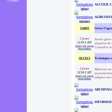
ACCUEIL 
(
plus
)
AGRESSIVI
(
moins
)
SA005
Gérer l’agre
2 jours
Savoir gérer
1150 € HT
situation de 
Dates de stage
Connaître les
Inscription
SEC015
Techniques 
2 jours
Maîtriser un
1150 € HT
sa protection
Dates de stage
adapter son c
Inscription
ARCHIVAG
(
plus
)
INFORMAT
(
plus
)