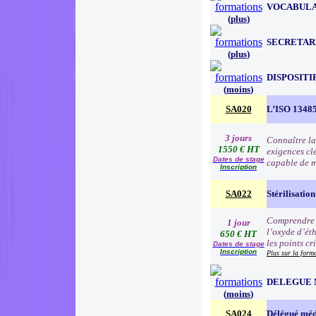
VOCABULA
(
plus
)
SECRETAR
(
plus
)
DISPOSITI
(
moins
)
SA020
L’ISO 13485 
3 jours
Connaître la
1550 € HT
exigences cl
Dates de stage
capable de me
Inscription
SA022
Stérilisatio
Comprendre e
1 jour
l’oxyde d’éth
650 € HT
les points cr
Dates de stage
Inscription
Plus sur la form
DELEGUE 
(
moins
)
SA024
Délégué méd