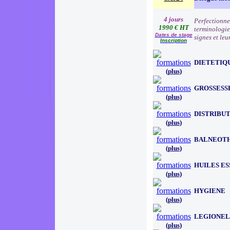
4 jours
Perfectionne
1990 € HT
terminologie
Dates de stage
signes et leu
Inscription
DIETETIQ
(
plus
)
GROSSESS
(
plus
)
DISTRIBU
(
plus
)
BALNEOT
(
plus
)
HUILES E
(
plus
)
HYGIENE
(
plus
)
LEGIONEL
(
plus
)