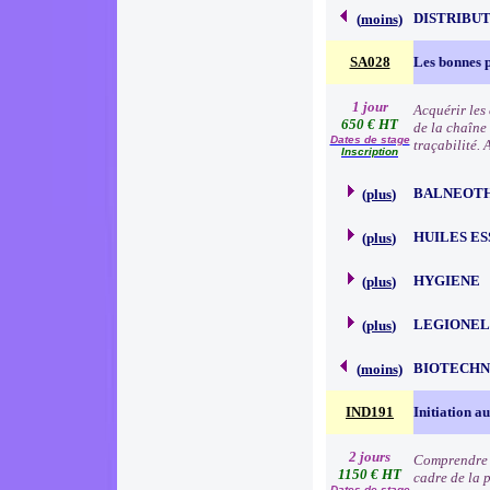
DISTRIBU
(
moins
)
SA028
Les bonnes p
1 jour
Acquérir les
650 € HT
de la chaîne 
Dates de stage
traçabilité.
Inscription
BALNEOT
(
plus
)
HUILES E
(
plus
)
HYGIENE
(
plus
)
LEGIONEL
(
plus
)
BIOTECHN
(
moins
)
IND191
Initiation a
2 jours
Comprendre l
1150 € HT
cadre de la 
Dates de stage