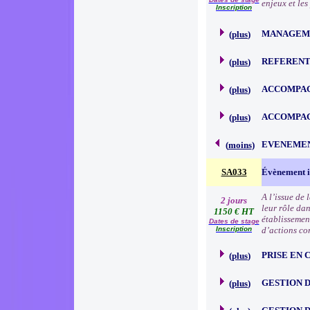
enjeux et le
Inscription
MANAGEM
(
plus
)
REFERENT
(
plus
)
ACCOMPAG
(
plus
)
ACCOMPAG
(
plus
)
EVENEMEN
(
moins
)
SA033
Évènement in
A l’issue de 
2 jours
leur rôle da
1150 € HT
établissemen
Dates de stage
Inscription
d’actions co
PRISE EN
(
plus
)
GESTION D
(
plus
)