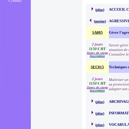
ACCUEIL 
(
plus
)
AGRESSIVI
(
moins
)
SA005
Gérer l’agre
2 jours
Savoir gérer
1150 € HT
situation de 
Dates de stage
Connaître les
Inscription
SEC015
Techniques 
2 jours
Maîtriser un
1150 € HT
sa protection
Dates de stage
adapter son c
Inscription
ARCHIVAG
(
plus
)
INFORMAT
(
plus
)
VOCABULA
(
plus
)