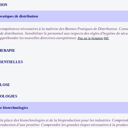
TION
ratiques de distribution
 compétences nécessaires à la maîtrise des Bonnes Pratiques de Distribution. Conna
de distribution. Sensibiliser le personnel aux respects des règles d'hygiène de sécu
 Appréhender les nouvelles directives européennes.
Plus sur la formation
PdF.
HERAPIE
SSENTIELLES
LOSE
OLOGIES
ux biotechnologies
a place des biotechnologies et de la bioproduction pour les industries. Comprendr
production d’une protéine. Comprendre les grandes étapes nécessaires à la produc