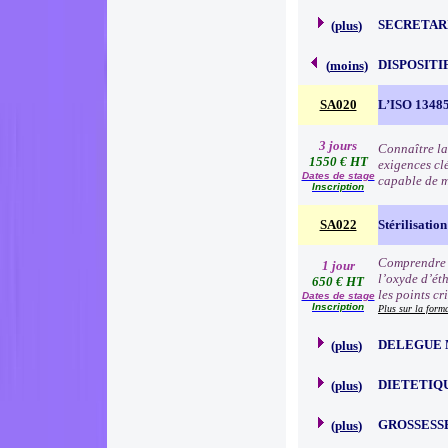
SECRETAR
(
plus
)
DISPOSITI
(
moins
)
SA020
L’ISO 13485 
3 jours
Connaître la
1550 € HT
exigences cl
Dates de stage
capable de me
Inscription
SA022
Stérilisatio
Comprendre e
1 jour
l’oxyde d’éth
650 € HT
les points cr
Dates de stage
Inscription
Plus sur la form
DELEGUE 
(
plus
)
DIETETIQ
(
plus
)
GROSSESS
(
plus
)