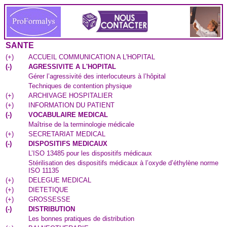
SANTE
(
+
)
ACCUEIL COMMUNICATION A L'HOPITAL
(
-
)
AGRESSIVITE A L'HOPITAL
Gérer l’agressivité des interlocuteurs à l’hôpital
Techniques de contention physique
(
+
)
ARCHIVAGE HOSPITALIER
(
+
)
INFORMATION DU PATIENT
(
-
)
VOCABULAIRE MEDICAL
Maîtrise de la terminologie médicale
(
+
)
SECRETARIAT MEDICAL
(
-
)
DISPOSITIFS MEDICAUX
L’ISO 13485 pour les dispositifs médicaux
Stérilisation des dispositifs médicaux à l’oxyde d’éthylène norme
ISO 11135
(
+
)
DELEGUE MEDICAL
(
+
)
DIETETIQUE
(
+
)
GROSSESSE
(
-
)
DISTRIBUTION
Les bonnes pratiques de distribution