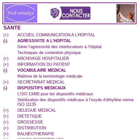
SANTE
(
+
)
ACCUEIL COMMUNICATION A L'HOPITAL
(
-
)
AGRESSIVITE A L'HOPITAL
Gérer l’agressivité des interlocuteurs à l’hôpital
Techniques de contention physique
(
+
)
ARCHIVAGE HOSPITALIER
(
+
)
INFORMATION DU PATIENT
(
-
)
VOCABULAIRE MEDICAL
Maîtrise de la terminologie médicale
(
+
)
SECRETARIAT MEDICAL
(
-
)
DISPOSITIFS MEDICAUX
L’ISO 13485 pour les dispositifs médicaux
Stérilisation des dispositifs médicaux à l’oxyde d’éthylène norme
ISO 11135
(
+
)
DELEGUE MEDICAL
(
+
)
DIETETIQUE
(
+
)
GROSSESSE
(
+
)
DISTRIBUTION
(
+
)
BALNEOTHERAPIE