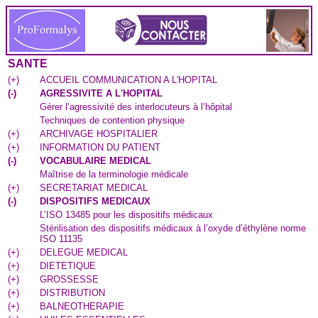
SANTE
(
+
)
ACCUEIL COMMUNICATION A L'HOPITAL
(
-
)
AGRESSIVITE A L'HOPITAL
Gérer l’agressivité des interlocuteurs à l’hôpital
Techniques de contention physique
(
+
)
ARCHIVAGE HOSPITALIER
(
+
)
INFORMATION DU PATIENT
(
-
)
VOCABULAIRE MEDICAL
Maîtrise de la terminologie médicale
(
+
)
SECRETARIAT MEDICAL
(
-
)
DISPOSITIFS MEDICAUX
L’ISO 13485 pour les dispositifs médicaux
Stérilisation des dispositifs médicaux à l’oxyde d’éthylène norme
ISO 11135
(
+
)
DELEGUE MEDICAL
(
+
)
DIETETIQUE
(
+
)
GROSSESSE
(
+
)
DISTRIBUTION
(
+
)
BALNEOTHERAPIE